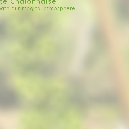
te Chalonnaise
breath our magical atmosphere