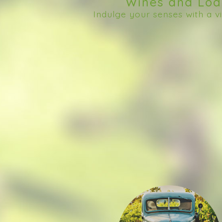
Wines and Lod
Indulge your senses with a v