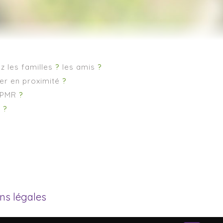
z les familles
?
les amis
?
er en proximité
?
x PMR
?
s
?
ns légales