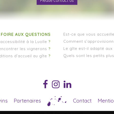
Please contact us
FOIRE AUX QUESTIONS
Est-ce que vous accueille
Comment s’approvisionn
accessibilité à la Luolle
?
Le gîte est-il adapté au
encontrer les vignerons
?
Quels sont les petits plu
ditions d’accueil au gîte
?
vins
Partenaires
Contact
Mentio
Copyright : 2018 : Domaine de la Luolle