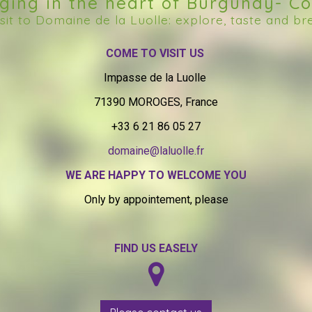
ging in the heart of Burgundy- Cô
isit to Domaine de la Luolle: explore, taste and 
COME TO VISIT US
Impasse de la Luolle
71390 MOROGES, France
+33 6 21 86 05 27
domaine@laluolle.fr
WE ARE HAPPY TO WELCOME YOU
Only by appointement, please
FIND US EASELY