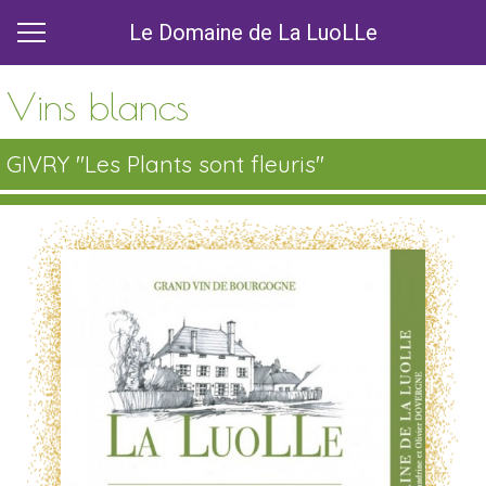
Le Domaine de La LuoLLe
Vins blancs
GIVRY ''Les Plants sont fleuris''